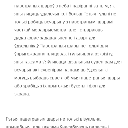
паветраных шароў з неба і назіранні за тым, як
яны ляцяць удалечыню. і больш.Гэтыя гульні не
толькі робяць вечарыну з паветранымі шарамі
часткай мерапрыемства, але і ствараюць
дадатковае задавальненне і азарт для
ўдзельнікаў.Паветраныя шары не толькі для
ўпрыгожвання пляцовак і гульнявога рэквізіту,
яны таксама з'яўляюцца ідэальным сувенірам для
вечарынак і сувенірам на памяць.Удзельнікі
могуць выбраць свае любімыя паветраныя шары
або зрабіць з іх прыгожыя букеты і фон для
экрана.
Гэтыя паветраныя шары не толькі візуальна
прывабныя, але таксама ўвасабляюць радасць і