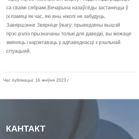
са сваімі сябрамі.Вечарына назаўсёды застанецца ў
іх памяці як час, які яны ніколі не забудуць.
Завяршэнне Звярніце ўвагу: прыведзены вышэй
прэс-рэліз прызначаны толькі для даведкі, вы можаце
змяняць і карэктаваць у адпаведнасці з рэальнай
сітуацыяй.
Час публікацыі: 16 жніўня 2023 г
КАНТАКТ