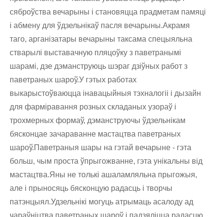
сяброўства вечарыны і становяцца прадметам памяці
і абмену для ўдзельнікаў пасля вечарыны.Акрамя
таго, арганізатары вечарыны таксама спецыяльна
стварылі выставачную пляцоўку з паветранымі
шарамі, дзе дэманструюць шэраг дзіўных работ з
паветраных шароў.У гэтых работах
выкарыстоўваюцца інавацыйныя тэхналогіі і дызайн
для фарміравання розных складаных узораў і
трохмерных формаў, дэманструючы ўдзельнікам
бясконцае зачараванне мастацтва паветраных
шароў.Паветраныя шары на гэтай вечарыне - гэта
больш, чым проста ўпрыгожванне, гэта унікальны від
мастацтва.Яны не толькі ашаламляльна прыгожыя,
але і прыносяць бясконцую радасць і творчы
патэнцыял.Удзельнікі могуць атрымаць асалоду ад
чараўніцтва паветраных шароў і падзяліцца радасцю