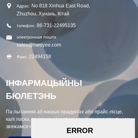
No 818 Xinhua East Road,
Адрас:
Zhuzhou, Хунань, Кітай
86-731-22495135
тэлефон:
электронная пошта:
sales@hwoyee.com
22494158
Факс:
ІНФАРМАЦЫЙНЫ
БЮЛЕТЭНЬ
Па пытаннях аб нашых прадуктах або прайс-лісце,
калі ласка, пакіньце нам сваю электронную пошту, і мы
звяжамся на працягу 24 гадзін.