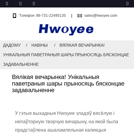
Тэлефон: 86-731-22495135
sales@hwoyee.com
ДАДОМУ
НАВІНЫ
ВЯЛІКАЯ ВЕЧАРЫНКА!
УНІКАЛЬНЫЯ ПАВЕТРАНЫЯ ШАРЫ ПРЫНОСЯЦЬ БЯСКОНЦАЕ
ЗАДАВАЛЬНЕННЕ
Вялікая вечарынка! Унікальныя
паветраныя шары прыносяць бясконцае
задавальненне
У гэтыя выхадныя Hwoyee зладзіў вясёлую і
непаўторную творчую вечарыну, на якой была
прадстаўлена ашаламляльная калекцыя