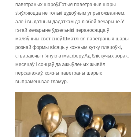
паветраных шароў.Гэтыя паветраныя шары
з'яўляюцца не толькі цудоўным упрыгожваннем,
але і выдатным дадаткам да любой вечарыне.У
гэтай вечарыне ўдзельнікі пераносяцца ў
маляўнічы свет сноў.Шматлікія паветраныя шары
рознай формы вісяць у кожным кутку пляцоўкі,
ствараючы п'яную атмасферу.Ад бліскучых зорак,
месяцаў і сонцаў да ажыўленых жывёл і
персанажаў, кожны паветраны шарык
выпраменьвае гламур.