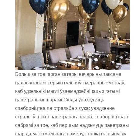
Больш за тое, арганізатары вечарыны таксама
падрыхтавалі серыю гульняў і мерапрыемстваў,
каб удзельнікі маглі ўзаемадзейнічаць з гэтымі
паветранымі шарамі.Сюды ўваходзяць
спаборніцтва па стральбе з лука: увядзенне
стралы ў цэнтр паветранага шара, спаборніцтва з
сябрамі за тое, каб першым надзьмуць паветраны
шар да максімальнага памеру, і гонка па выпуску