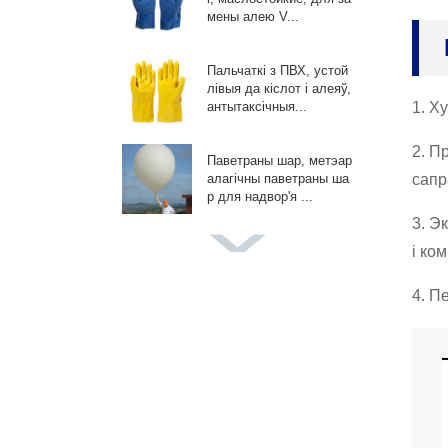
мены алею V...
Пальчаткі з ПВХ, устой
лівыя да кіслот і алеяў,
1. Х
антытаксічныя...
2. П
Паветраны шар, метэар
сапр
алагічны паветраны ша
р для надвор'я ...
3. Э
і ко
Гіганцкі каляровы павет
раны шар, паветраныя
шары для вясельнай ф
4. П
отасесіі...
Adv Promotion Balloon, і
ндывідуальныя паветр
аныя шары, для мерап
рыемстваў P...
Паветраны шар для ўп