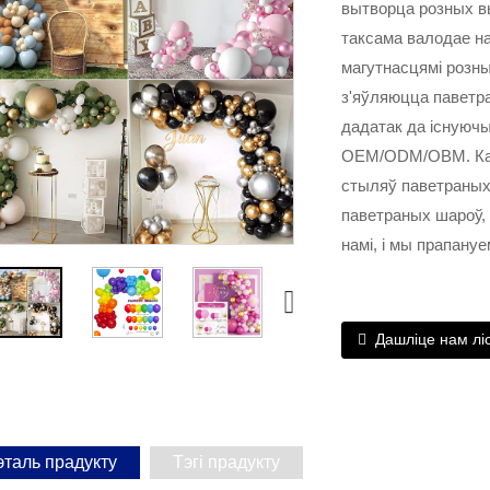
вытворца розных вы
таксама валодае н
магутнасцямі розн
з'яўляюцца паветр
дадатак да існуюч
OEM/ODM/OBM. Калі
стыляў паветраных
паветраных шароў, 
намі, і мы прапану
Дашліце нам лі
эталь прадукту
Тэгі прадукту