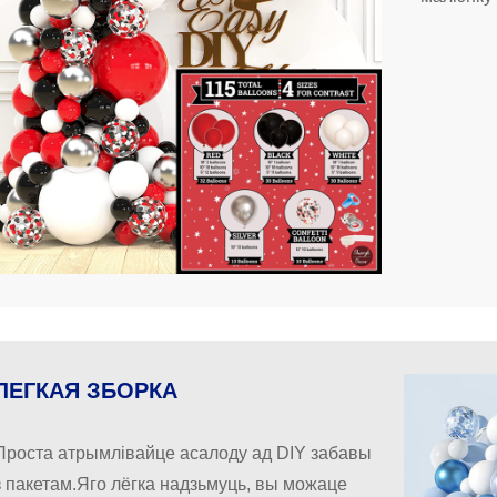
ЛЕГКАЯ ЗБОРКА
Проста атрымлівайце асалоду ад DIY забавы
з пакетам.Яго лёгка надзьмуць, вы можаце