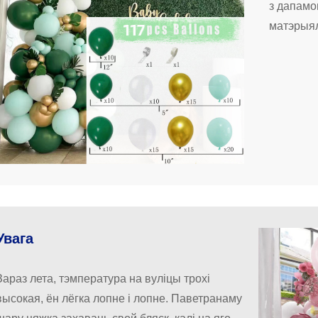
з дапамо
матэрыял
Увага
Зараз лета, тэмпература на вуліцы трохі
высокая, ён лёгка лопне і лопне. Паветранаму