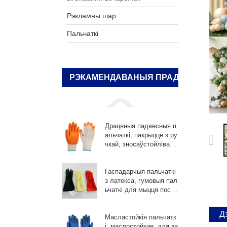
Рэкламны шар
Пальчаткі
РЭКАМЕНДАВАНЫЯ ПРАДУКТЫ
Драцяныя падвесныя п
альчаткі, пакрыццё з ру
чкай, зносаўстойліва
е...
Гаспадарчыя пальчаткі
з латекса, гумовыя пал
ьчаткі для мыцця посуд
у, ...
Д
Масластойкія пальчатк
і, маслостойкие, для за