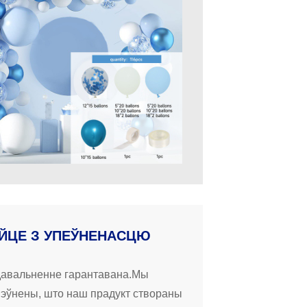
ЙЦЕ З УПЕЎНЕНАСЦЮ
давальненне гарантавана.Мы
пэўнены, што наш прадукт створаны