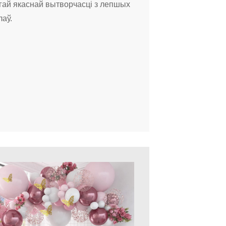
гай якаснай вытворчасці з лепшых
аў.