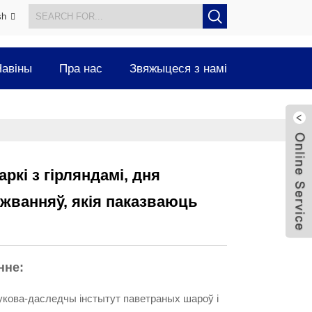
sh
авіны
Пра нас
Звяжыцеся з намі
кі з гірляндамі, дня
ожванняў, якія паказваюць
нне:
укова-даследчы інстытут паветраных шароў і