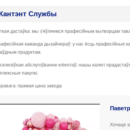
Кантэнт Службы
уткая дастаўка: мы з'яўляемся прафесійным вытворцам тава
рафесійная каманда дызайнераў: у нас ёсць прафесійныя ка
аўдным прадуктам.
ксклюзіўнае абслугоўванне кліентаў: нашы калегі прадаста
мплексныя пакупкі.
еравага: прамая цана завода
Павет
Хочаце з