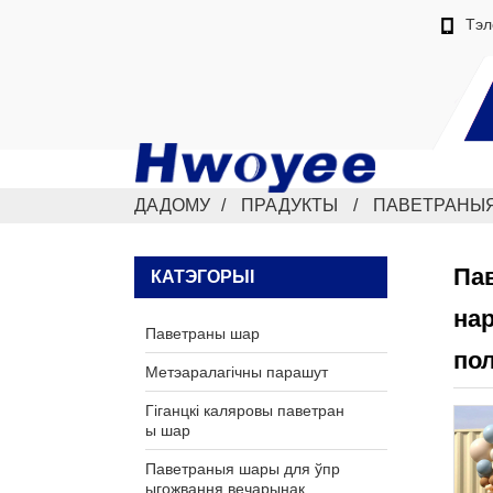
Тэл
ДАДОМУ
ПРАДУКТЫ
ПАВЕТРАНЫЯ
Пав
КАТЭГОРЫІ
нар
Паветраны шар
по
Метэаралагічны парашут
Гіганцкі каляровы паветран
ы шар
Паветраныя шары для ўпр
ыгожвання вечарынак