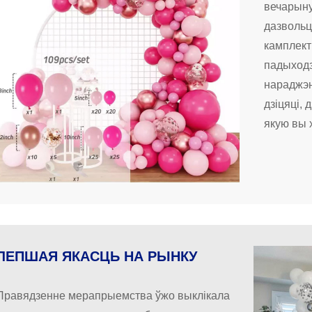
вечарыну 
дазвольц
камплект
падыходз
нараджэн
дзіцяці, 
якую вы 
ЛЕПШАЯ ЯКАСЦЬ НА РЫНКУ
Правядзенне мерапрыемства ўжо выклікала