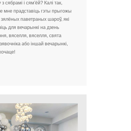
з сябрамі і сям'ёй? Калі так,
е мне прадставіць гэты прыгожы
 зялёных паветраных шароў, які
іць для вечарынкі на дзень
ня, вяселля, вяселля, свята
дзявочніка або іншай вечарынкі,
хочаце!