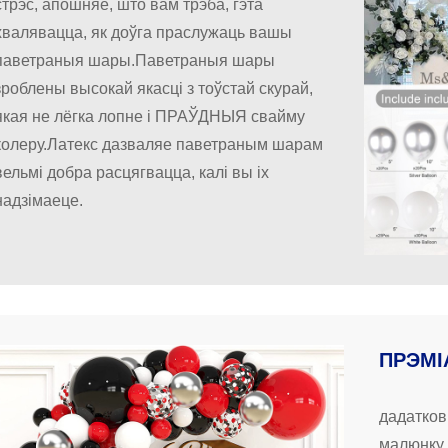
стрэс, апошняе, што вам трэба, гэта
хвалявацца, як доўга праслужаць вашы
паветраныя шары.Паветраныя шары
зроблены высокай якасці з тоўстай скурай,
якая не лёгка лопне і ПРАЎДНЫЯ свайму
колеру.Латекс дазваляе паветраным шарам
вельмі добра расцягвацца, калі вы іх
надзімаеце.
ПРЭМІ
дадатков
малюнку 