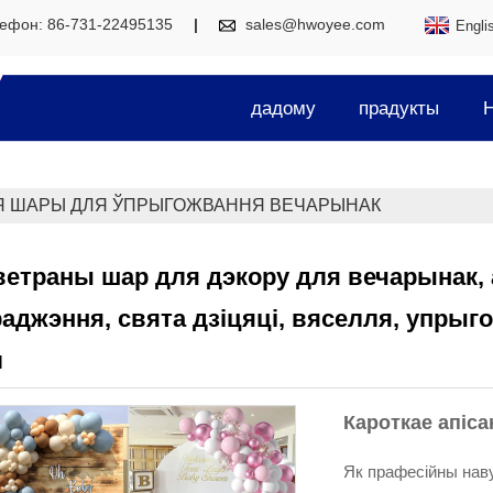
ефон: 86-731-22495135
sales@hwoyee.com
Engli
дадому
прадукты
Н
 ШАРЫ ДЛЯ ЎПРЫГОЖВАННЯ ВЕЧАРЫНАК
етраны шар для дэкору для вечарынак, ар
аджэння, свята дзіцяці, вяселля, упрыг
л
Кароткае апіса
Як прафесійны нав