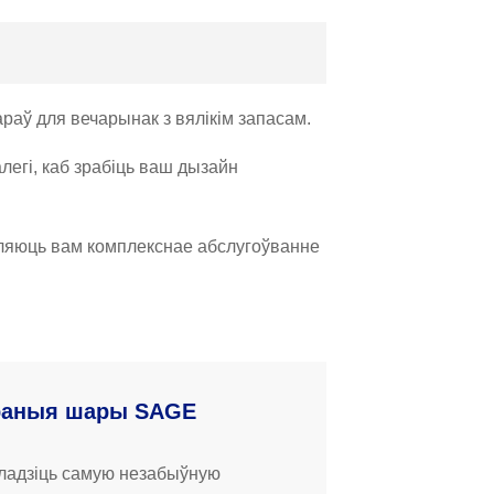
раў для вечарынак з вялікім запасам.
легі, каб зрабіць ваш дызайн
ўляюць вам комплекснае абслугоўванне
раныя шары SAGE
ладзіць самую незабыўную