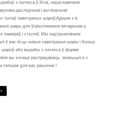
рабаў з латекса ў Кітаі, наша кампанія
авукова-даследчымі і вытворчымі
ых тыпаў паветраных шароў.Адным з іх
аныя шары для ўпрыгожвання вечарынак.у
ых памераў і стыляў. Мы падтрымліваем
 ў вас ёсць новыя паветраныя шары і больш
 шароў або вырабы з латекса ў форме
якія вы хочаце распрацаваць, звяжыцеся з
ем лепшае для вас рашэнне !
ст