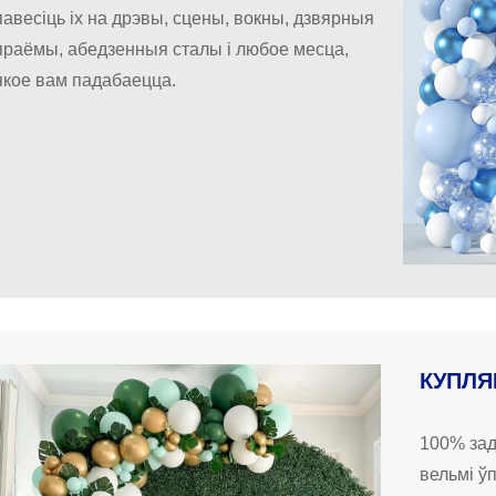
павесіць іх на дрэвы, сцены, вокны, дзвярныя
праёмы, абедзенныя сталы і любое месца,
якое вам падабаецца.
КУПЛЯ
100% за
вельмі ў