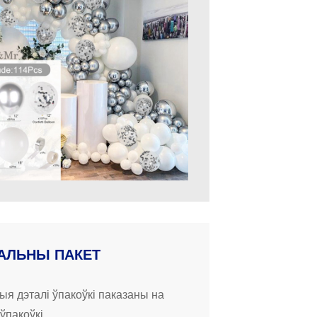
АЛЬНЫ ПАКЕТ
ыя дэталі ўпакоўкі паказаны на
ўпакоўкі