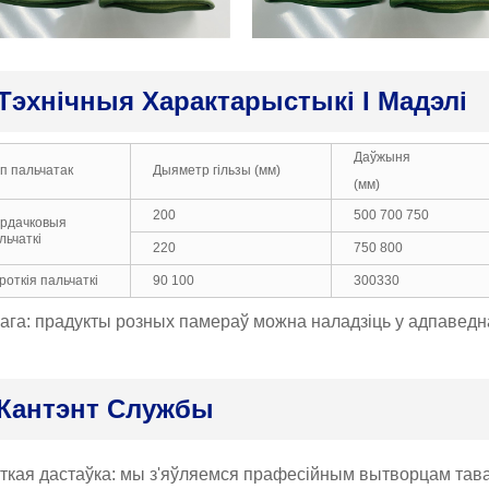
Тэхнічныя Характарыстыкі І Мадэлі
Даўжыня
п пальчатак
Дыяметр гільзы (мм)
(мм)
200
500 700 750
рдачковыя
льчаткі
220
750 800
роткія пальчаткі
90 100
300330
ага: прадукты розных памераў можна наладзіць у адпаведна
Кантэнт Службы
уткая дастаўка: мы з'яўляемся прафесійным вытворцам тава