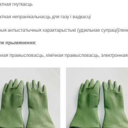
тная гнуткасць
тная непранікальнасць для газу і вадкасці
ыя антыстатычныя характарыстыкі (удзельнае супраціўлен
оле прымянення:
ная прамысловасць, хімічная прамысловасць, электронна