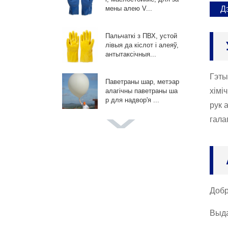
Д
мены алею V...
Пальчаткі з ПВХ, устой
лівыя да кіслот і алеяў,
антытаксічныя...
Гэты
Паветраны шар, метэар
хімі
алагічны паветраны ша
р для надвор'я ...
рук 
гала
Гіганцкі каляровы павет
раны шар, паветраныя
шары для вясельнай ф
отасесіі...
Adv Promotion Balloon, і
ндывідуальныя паветр
Добр
аныя шары, для мерап
рыемстваў P...
Выда
Паветраны шар для ўп