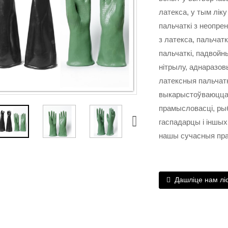
латекса, у тым ліку
пальчаткі з неопре
з латекса, пальча
пальчаткі, падвойн
нітрылу, аднаразов
латексныя пальчаткі
выкарыстоўваюцца 
прамысловасці, ры
гаспадарцы і іншых
нашы сучасныя пра
Дашліце нам лі