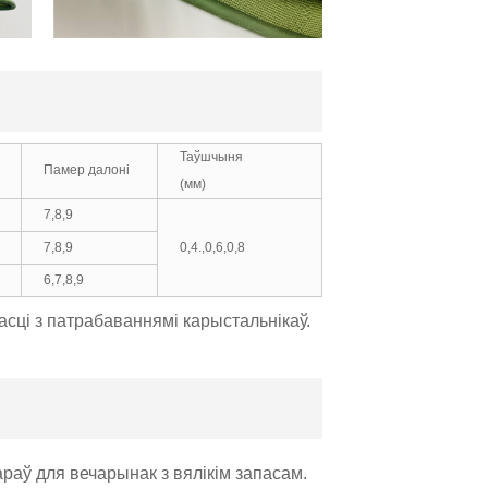
Таўшчыня
Памер далоні
(мм)
7,8,9
7,8,9
0,4.,0,6,0,8
6,7,8,9
сці з патрабаваннямі карыстальнікаў.
раў для вечарынак з вялікім запасам.