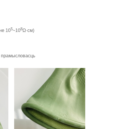
5
8
не 10
~10
Ω·см)
я прамысловасць