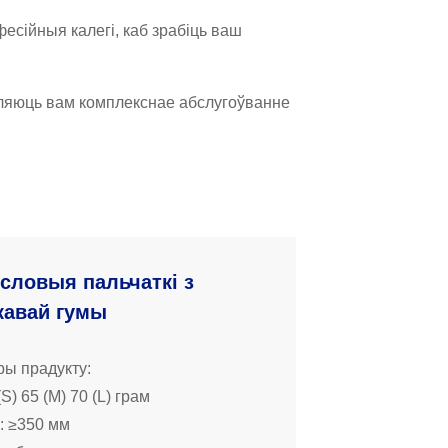
есійныя калегі, каб зрабіць ваш
ўляюць вам комплекснае абслугоўванне
ловыя пальчаткі з
кавай гумы
ы прадукту:
​(S) 65 (M) 70 (L) грам
: ≥350 мм