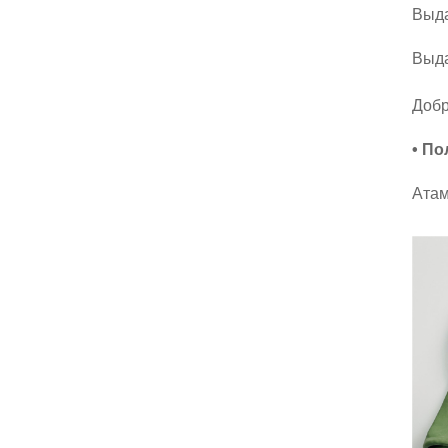
рыгожвання вечарынак,
Выда
для аркі з гірляндамі, д
ля дня нараджэння...
Выда
Метэаралагічны параш
ут, для выяўлення над
Добр
вор'я, Wea...
• П
Латексные пальчаткі з
доўгімі рукавамі, прам
Атам
ысловыя пальчаткі, хімі
чныя рэзультаты...
Аднаразовыя нітрылав
ыя інспекцыйныя пальч
аткі, блакітная пудрава
я...
Падвойныя палатняныя
пальчаткі, пальчаткі дл
я мастака, механіка, са
довыя пальчаткі
Нейлонавыя нітрылавы