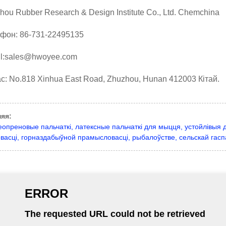
hou Rubber Research & Design Institute Co., Ltd. Chemchina
фон: 86-731-22495135
l:sales@hwoyee.com
с: No.818 Xinhua East Road, Zhuzhou, Hunan 412003 Кітай.
яя:
опреновые пальчаткі, латексные пальчаткі для мыцця, устойлівыя д
асці, горназдабыўной прамысловасці, рыбалоўстве, сельскай гас