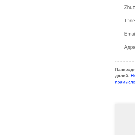
Zhuz
Тэле
Emai
Адра
Папярэдн
далей:
Не
прамыслов