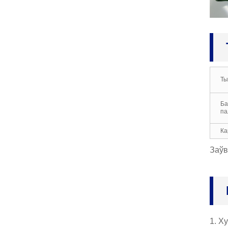
я ахоўныя пальчаткі з н
ітрылавым пакрыццём
...
Пальчаткі з пражы, пра
цоўныя пальчаткі, для
механікаў-маляроў, Інд
ыя...
Ты
Неопреновые пальчатк
і, латексныя пальчаткі
для мыцця, пальчаткі
Ба
з...
па
Бутылавыя пальчаткі, х
Ка
імічная ўстойлівасць д
а нафты, кіслаты і шчо
Заўв
лачаў, у ...
1. Х