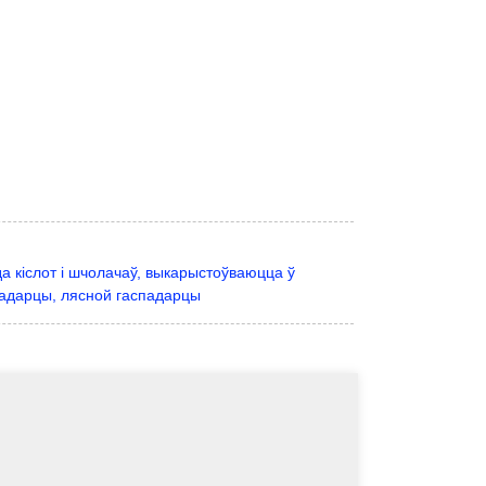
а кіслот і шчолачаў, выкарыстоўваюцца ў
падарцы, лясной гаспадарцы