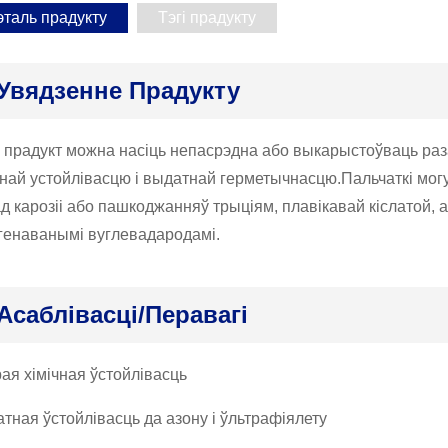
эталь прадукту
Тэгі прадукту
Увядзенне Прадукту
 прадукт можна насіць непасрэдна або выкарыстоўваць раз
чнай устойлівасцю і выдатнай герметычнасцю.Пальчаткі мо
ад карозіі або пашкоджанняў трыціям, плавікавай кіслатой, 
генаванымі вуглевадародамі.
Асаблівасці/перавагі
ая хімічная ўстойлівасць
тная ўстойлівасць да азону і ўльтрафіялету