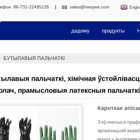
ефон: 86-731-22495135
sales@hwoyee.com
Engli
дадому
прадукты
Н
БУТЫЛАВЫЯ ПАЛЬЧАТКІ
ылавыя пальчаткі, хімічная ўстойлівасц
олач, прамысловыя латексныя пальчаткі
Кароткае апіса
З'яўляючыся прафе
арганізацыяй выраб
вопыт у вытворчасц