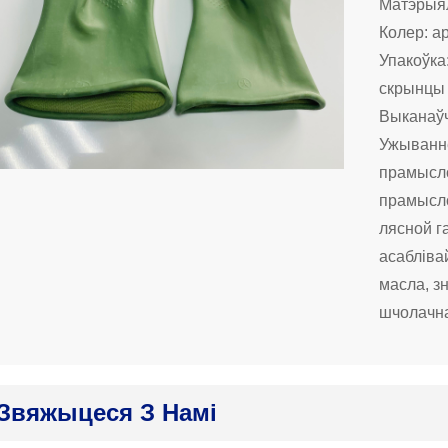
Матэрыял
Колер: а
Упакоўка:
скрынцы
Выканаўч
Ужыванн
прамысло
прамысло
лясной г
асабліва
масла, зн
шчолачна
Звяжыцеся З Намі