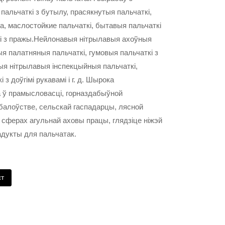
 пальчаткі з бутылу, прасякнутыя пальчаткі,
на, маслостойкие пальчаткі, бытавыя пальчаткі
ткі з пражы.Нейлонавыя нітрылавыя ахоўныя
ыя палатняныя пальчаткі, гумовыя пальчаткі з
ыя нітрылавыя інспекцыйныя пальчаткі,
 з доўгімі рукавамі і г. д. Шырока
ў прамысловасці, горназдабыўной
балоўстве, сельскай гаспадарцы, лясной
 сферах агульнай аховы працы, глядзіце ніжэй
дукты для пальчатак.
ст