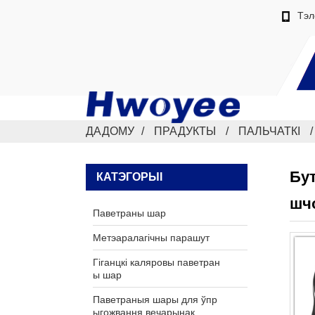
Тэл
ДАДОМУ
ПРАДУКТЫ
ПАЛЬЧАТКІ
Бут
КАТЭГОРЫІ
шч
Паветраны шар
Метэаралагічны парашут
Гіганцкі каляровы паветран
ы шар
Паветраныя шары для ўпр
ыгожвання вечарынак