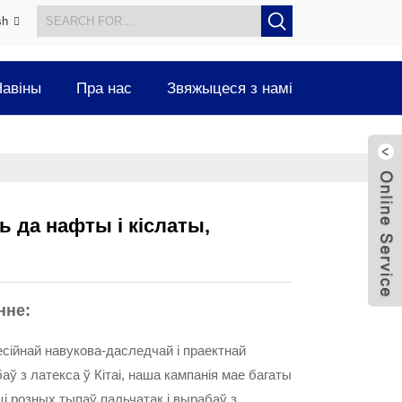
sh
авіны
Пра нас
Звяжыцеся з намі
ь да нафты і кіслаты,
нне:
сійнай навукова-даследчай і праектнай
аў з латекса ў Кітаі, наша кампанія мае багаты
і розных тыпаў пальчатак і вырабаў з