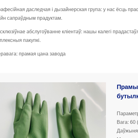
рафесійная даследчая і дызайнерская група: у нас ёсць праф
йн сапраўдным прадуктам.
ксклюзіўнае абслугоўванне кліентаў: нашы калегі прадаста
мплексныя пакупкі.
еравага: прамая цана завода
Прамыс
бутыл
Параметр
Вага: 60 ​
Даўжыня