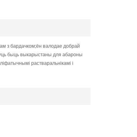
ам з бардачком;ён валодае добрай
гуць быць выкарыстаны для абароны
аліфатычнымі растваральнікамі і