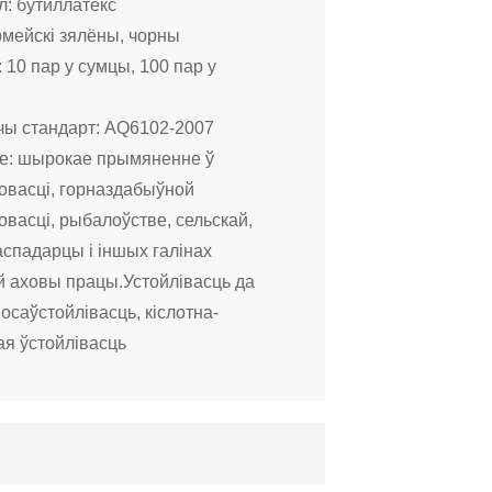
: бутиллатекс
рмейскі зялёны, чорны
 10 пар у сумцы, 100 пар у
ы стандарт: AQ6102-2007
е: шырокае прымяненне ў
васці, горназдабыўной
васці, рыбалоўстве, сельскай,
аспадарцы і іншых галінах
й аховы працы.Устойлівасць да
осаўстойлівасць, кіслотна-
я ўстойлівасць