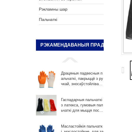
Рэкламны шар
Пальчаткі
РЭКАМЕНДАВАНЫЯ ПРАДУКТЫ
Драцяныя падвесныя п
альчаткі, пакрыццё з ру
чкай, зносаўстойліва
е...
Гаспадарчыя пальчаткі
з латекса, гумовыя пал
ьчаткі для мыцця посуд
у, ...
Масластойкія пальчатк
і, маслостойкие, для за