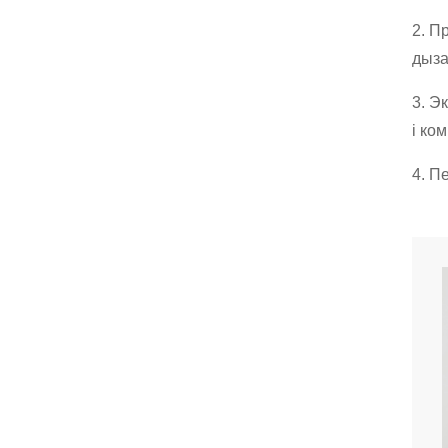
2. П
дыза
3. Э
і ко
4. П