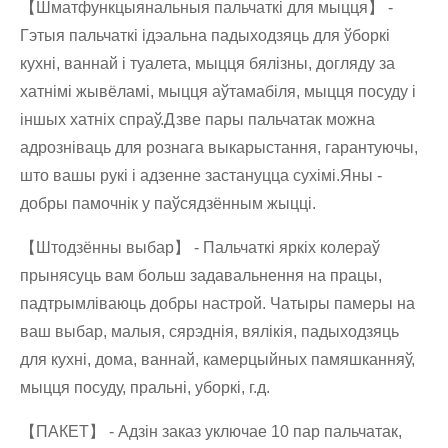
【Шматфункцыянальныя пальчаткі для мыцця】 -
Гэтыя пальчаткі ідэальна падыходзяць для ўборкі
кухні, ваннай і туалета, мыцця бялізны, догляду за
хатнімі жывёламі, мыцця аўтамабіля, мыцця посуду і
іншых хатніх спраў.Дзве пары пальчатак можна
адрозніваць для рознага выкарыстання, гарантуючы,
што вашы рукі і адзенне застануцца сухімі.Яны -
добры памочнік у паўсядзённым жыцці.
【Штодзённы выбар】 - Пальчаткі яркіх колераў
прынясуць вам больш задавальнення на працы,
падтрымліваюць добры настрой. Чатыры памеры на
ваш выбар, малыя, сярэднія, вялікія, падыходзяць
для кухні, дома, ваннай, камерцыйных памяшканняў,
мыцця посуду, пральні, уборкі, г.д.
【ПАКЕТ】 - Адзін заказ уключае 10 пар пальчатак,