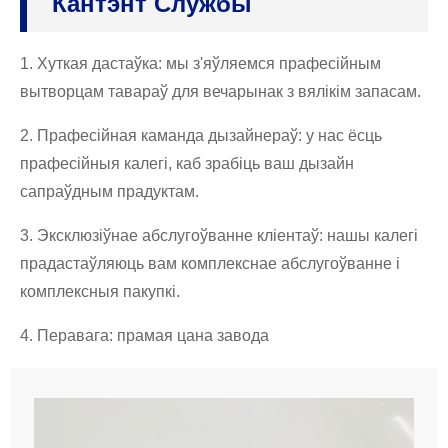
Кантэнт Службы
1. Хуткая дастаўка: мы з'яўляемся прафесійным
вытворцам тавараў для вечарынак з вялікім запасам.
2. Прафесійная каманда дызайнераў: у нас ёсць
прафесійныя калегі, каб зрабіць ваш дызайн
сапраўдным прадуктам.
3. Эксклюзіўнае абслугоўванне кліентаў: нашы калегі
прадастаўляюць вам комплекснае абслугоўванне і
комплексныя пакупкі.
4. Перавага: прамая цана завода