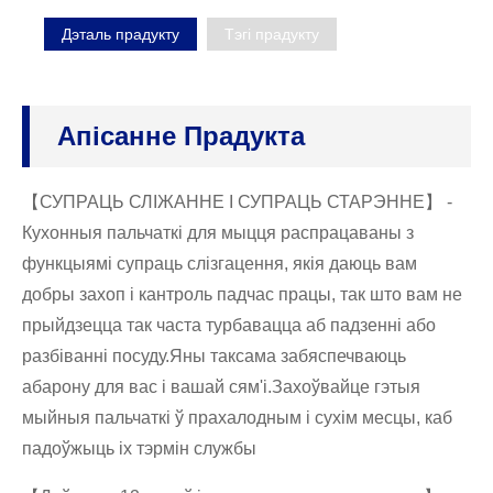
Дэталь прадукту
Тэгі прадукту
Апісанне Прадукта
【СУПРАЦЬ СЛІЖАННЕ І СУПРАЦЬ СТАРЭННЕ】 -
Кухонныя пальчаткі для мыцця распрацаваны з
функцыямі супраць слізгацення, якія даюць вам
добры захоп і кантроль падчас працы, так што вам не
прыйдзецца так часта турбавацца аб падзенні або
разбіванні посуду.Яны таксама забяспечваюць
абарону для вас і вашай сям'і.Захоўвайце гэтыя
мыйныя пальчаткі ў прахалодным і сухім месцы, каб
падоўжыць іх тэрмін службы