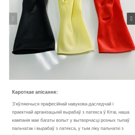
Кароткае апісанне:
З'яўляючыся прафесійнай навукова-даследчай і
праектнай арганізацыяй вырабаў з латекса ў Кітаі, наша
кампанія мае багаты вопыт у вытворчасці розных тыпаў
пальчатак і вырабаў з латекса, у тым ліку пальчаткі з