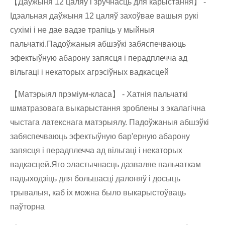
【Даўжыня 12 цаляў і зручнасць для карыстання】 -
Ідэальная даўжыня 12 цаляў захоўвае вашыя рукі
сухімі і не дае вадзе трапіць у мыйныя
пальчаткі.Падоўжаныя абшэўкі забяспечваюць
эфектыўную абарону запясця і перадплечча ад
вільгаці і некаторых агрэсіўных вадкасцей
【Матэрыял прэміум-класа】 - Хатнія пальчаткі
шматразовага выкарыстання зроблены з экалагічна
чыстага латекснага матэрыялу. Падоўжаныя абшэўкі
забяспечваюць эфектыўную бар'ерную абарону
запясця і перадплечча ад вільгаці і некаторых
вадкасцей.Яго эластычнасць дазваляе пальчаткам
падыходзіць для большасці далоняў і досыць
трывалыя, каб іх можна было выкарыстоўваць
паўторна