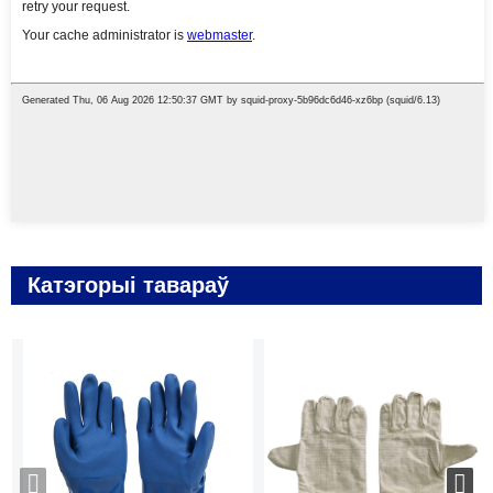
Катэгорыі тавараў