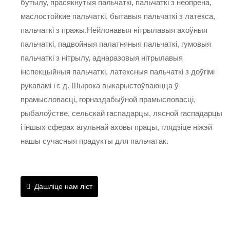
бутылу, прасякнутыя пальчаткі, пальчаткі з неопрена,
маслостойкие пальчаткі, бытавыя пальчаткі з латекса,
пальчаткі з пражы.Нейлонавыя нітрылавыя ахоўныя
пальчаткі, падвойныя палатняныя пальчаткі, гумовыя
пальчаткі з нітрылу, аднаразовыя нітрылавыя
інспекцыйныя пальчаткі, латексныя пальчаткі з доўгімі
рукавамі і г. д. Шырока выкарыстоўваюцца ў
прамысловасці, горназдабыўной прамысловасці,
рыбалоўстве, сельскай гаспадарцы, лясной гаспадарцы
і іншых сферах агульнай аховы працы, глядзіце ніжэй
нашы сучасныя прадукты для пальчатак.
Дашліце нам ліст