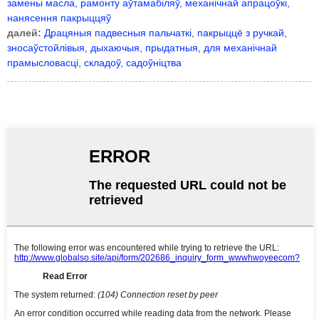
замены масла, рамонту аўтамабіляў, механічнай апрацоўкі,
нанясення пакрыццяў
далей:
Драцяныя падвесныя пальчаткі, пакрыццё з ручкай,
зносаўстойлівыя, дыхаючыя, прыдатныя, для механічнай
прамысловасці, складоў, садоўніцтва