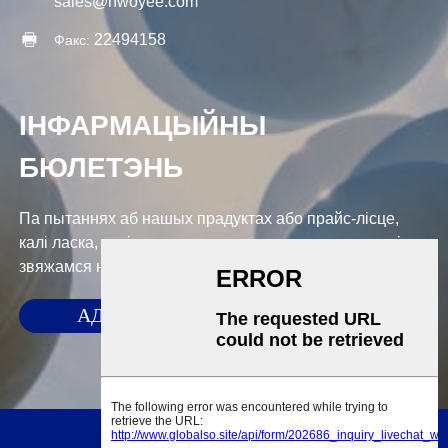
sales@hwoyee.com
22494158
Факс:
ІНФАРМАЦЫЙНЫ
БЮЛЕТЭНЬ
Па пытаннях аб нашых прадуктах або прайс-лісце,
калі ласка, пакіньце нам сваю электронную пошту, і мы
звяжамся на працягу 24 гадзін.
АДПРАВІЦЬ