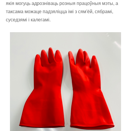
якія могуць адрозніваць розныя працоўныя мэты, а
таксама можаце падзяліцца імі з сям'ёй, сябрамі,
суседзямі і калегамі.