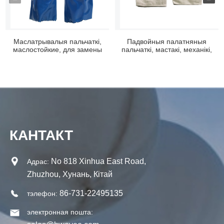
Маслатрывалыя пальчаткі,
Падвойныя палатняныя
маслостойкие, для замены
пальчаткі, мастакі, механікі,
...
садоўнікі...
КАНТАКТ
No 818 Xinhua East Road,
Адрас:
Zhuzhou, Хунань, Кітай
86-731-22495135
тэлефон:
электронная пошта: