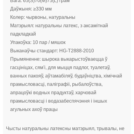
Вага: 65(S)70(M)75(L) грам
Даўжыня: ≥330 мм
Колер: чырвоны, натуральны
Матэрыял: натуральны латекс, з аксамітнай
падкладкай
Упакоўка: 10 пар / мяшок
Выканаўчы стандарт: HG-T2888-2010
Прымяненне: шырока выкарыстоўваецца ў
гасцініцах, сям'і, для мыцця падлог, туалетаў,
ванных пакояў, аўтамабіляў, будаўніцтва, хімічнай
прамысловасці, паліграфіі, рыбалоўства,
апрацоўкі водных прадуктаў, харчовай
прамысловасці і водазабеспячэння і іншых
агульных ахоў працы
Чысты натуральны латексны матэрыял, трывалы, не