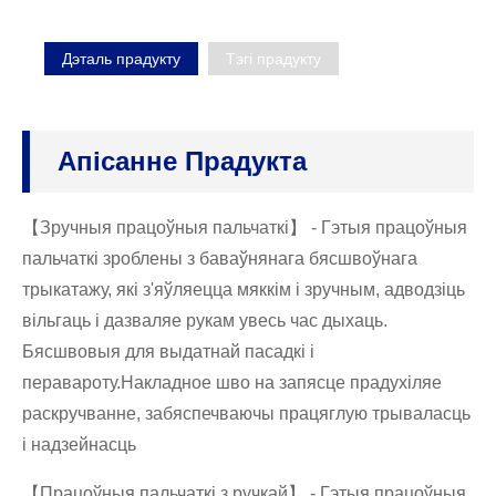
Дэталь прадукту
Тэгі прадукту
Апісанне Прадукта
【Зручныя працоўныя пальчаткі】 - Гэтыя працоўныя
пальчаткі зроблены з баваўнянага бясшвоўнага
трыкатажу, які з'яўляецца мяккім і зручным, адводзіць
вільгаць і дазваляе рукам увесь час дыхаць.
Бясшвовыя для выдатнай пасадкі і
перавароту.Накладное шво на запясце прадухіляе
раскручванне, забяспечваючы працяглую трываласць
і надзейнасць
【Працоўныя пальчаткі з ручкай】 - Гэтыя працоўныя