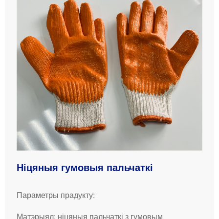
Ніцяныя гумовыя пальчаткі
Параметры прадукту:
Матэрыял: ніцяныя пальчаткі з гумовым