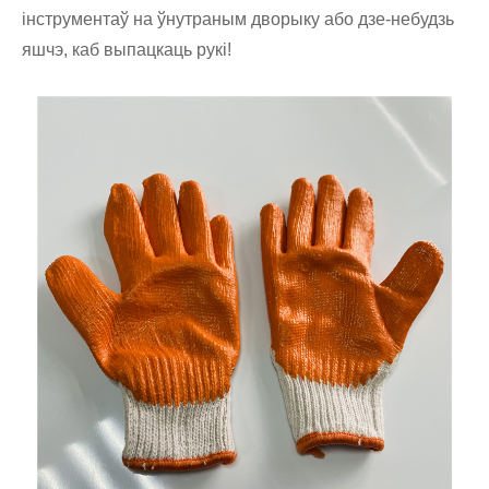
інструментаў на ўнутраным дворыку або дзе-небудзь
яшчэ, каб выпацкаць рукі!