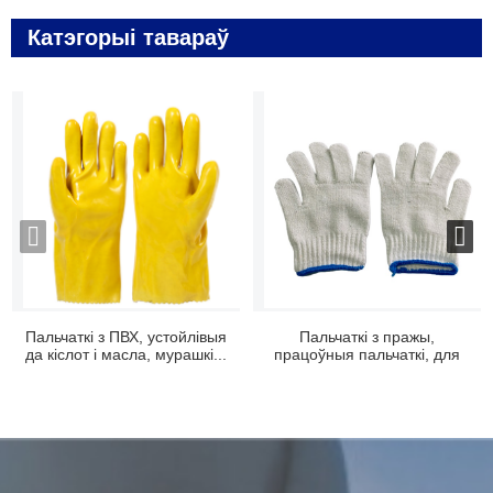
Катэгорыі тавараў
Пальчаткі з ПВХ, устойлівыя
Пальчаткі з пражы,
да кіслот і масла, мурашкі...
працоўныя пальчаткі, для
механікаў-маляроў,...