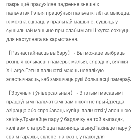
пакрыццё прадухіляе падзенне знешніх
пальчатак.Гэтыя працоўныя пальчаткі лёгка мыюцца,
іх можна сціраць у пральнай машыне, сушыць у
сушыльнай машыне пры слабым агні і хутка сохнуць
для наступнага выкарыстання.
【Разнастайнасць выбару】 - Вы можаце выбраць
розныя колькасці і памеры: малыя, сярэднія, вялікія і
X-Large.Гэтыя пальчаткі маюць невялікую
эластычнасць, каб змяшчаць рукі большасці памераў.
【Зручныя і ўніверсальныя】 - З гэтымі масавымі
працоўнымі пальчаткамі вам ніколі не прыйдзецца
азірацца або спрабаваць купіць пальчаткі ў апошнюю
хвіліну.Трымайце пару ў бардачку на той выпадак,
калі вам спатрэбіцца памяняць шыну.Пакіньце пару ў
сваім гаражы, склепе, на кухні, у пакоі для