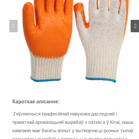
Кароткае апісанне:
З'яўляючыся прафесійнай навукова-даследчай і
праектнай арганізацыяй вырабаў з латекса ў Кітаі, наша
кампанія мае багаты вопыт у вытворчасці розных тыпаў
пальчатак і вырабаў з латекса, у тым ліку пальчаткі з