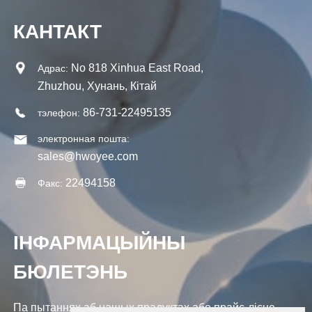
КАНТАКТ
No 818 Xinhua East Road,
Адрас:
Zhuzhou, Хунань, Кітай
86-731-22495135
тэлефон:
электронная пошта:
sales@hwoyee.com
22494158
Факс:
ІНФАРМАЦЫЙНЫ
БЮЛЕТЭНЬ
Па пытаннях аб нашых прадуктах або прайс-лісце,