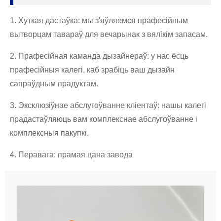
1. Хуткая дастаўка: мы з'яўляемся прафесійным
вытворцам тавараў для вечарынак з вялікім запасам.
2. Прафесійная каманда дызайнераў: у нас ёсць
прафесійныя калегі, каб зрабіць ваш дызайн
сапраўдным прадуктам.
3. Эксклюзіўнае абслугоўванне кліентаў: нашы калегі
прадастаўляюць вам комплекснае абслугоўванне і
комплексныя пакупкі.
4. Перавага: прамая цана завода