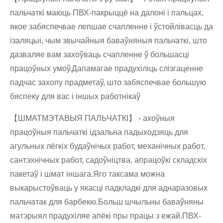
пальчаткі маюць ПВХ-пакрыццё на далоні і пальцах,
якое забяспечвае лепшае счапленне і ўстойлівасць да
ізаляцыі, чым звычайныя баваўняныя пальчаткі, што
дазваляе вам захоўваць счапленне ў большасці
працоўных умоў.Дапамагае прадухіліць слізгаценне
падчас захопу прадметаў, што забяспечвае большую
бяспеку для вас і іншых работнікаў
【ШМАТМЭТАВЫЯ ПАЛЬЧАТКІ】 - ахоўныя
працоўныя пальчаткі ідэальна падыходзяць для
агульных лёгкіх будаўнічых работ, механічных работ,
сантэхнічных работ, садоўніцтва, апрацоўкі складскіх
пакетаў і шмат іншага.Яго таксама можна
выкарыстоўваць у якасці падкладкі для аднаразовых
пальчатак для барбекю.Больш шчыльны баваўняны
матэрыял прадухіляе апёкі пры працы з ежай.ПВХ-