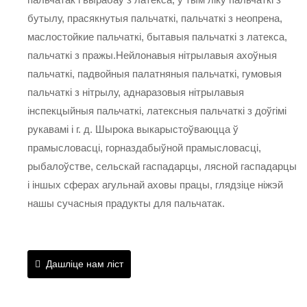
бутылу, прасякнутыя пальчаткі, пальчаткі з неопрена,
маслостойкие пальчаткі, бытавыя пальчаткі з латекса,
пальчаткі з пражы.Нейлонавыя нітрылавыя ахоўныя
пальчаткі, падвойныя палатняныя пальчаткі, гумовыя
пальчаткі з нітрылу, аднаразовыя нітрылавыя
інспекцыйныя пальчаткі, латексныя пальчаткі з доўгімі
рукавамі і г. д. Шырока выкарыстоўваюцца ў
прамысловасці, горназдабыўной прамысловасці,
рыбалоўстве, сельскай гаспадарцы, лясной гаспадарцы
і іншых сферах агульнай аховы працы, глядзіце ніжэй
нашы сучасныя прадукты для пальчатак.
Дашліце нам ліст