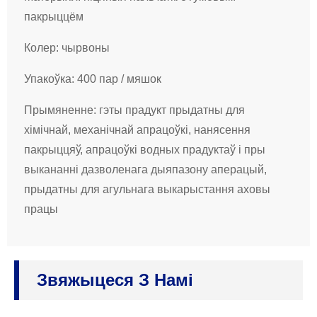
пакрыццём
Колер: чырвоны
Упакоўка: 400 пар / мяшок
Прымяненне: гэты прадукт прыдатны для
хімічнай, механічнай апрацоўкі, нанясення
пакрыццяў, апрацоўкі водных прадуктаў і пры
выкананні дазволенага дыяпазону аперацый,
прыдатны для агульнага выкарыстання аховы
працы
Звяжыцеся З Намі