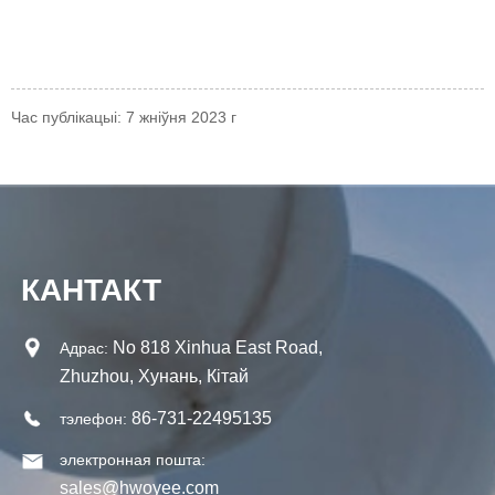
Час публікацыі: 7 жніўня 2023 г
КАНТАКТ
No 818 Xinhua East Road,
Адрас:
Zhuzhou, Хунань, Кітай
86-731-22495135
тэлефон:
электронная пошта:
sales@hwoyee.com