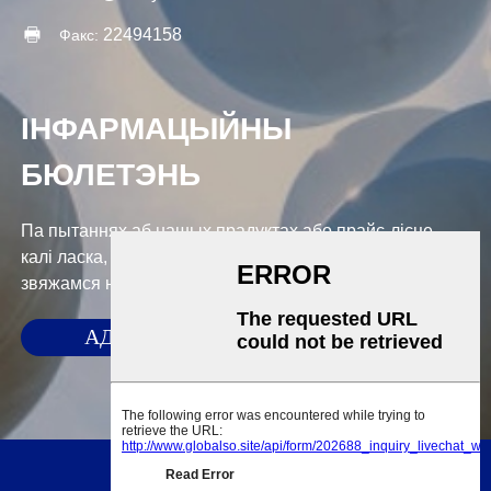
22494158
Факс:
ІНФАРМАЦЫЙНЫ
БЮЛЕТЭНЬ
Па пытаннях аб нашых прадуктах або прайс-лісце,
калі ласка, пакіньце нам сваю электронную пошту, і мы
звяжамся на працягу 24 гадзін.
АДПРАВІЦЬ