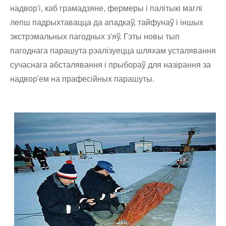
надвор'і, каб грамадзяне, фермеры і палітыкі маглі
лепш падрыхтавацца да ападкаў, тайфунаў і іншых
экстрэмальных пагодных з'яў. Гэты новы тып
пагоднага парашута рэалізуецца шляхам усталявання
сучаснага абсталявання і прыбораў для назірання за
надвор'ем на прафесійных парашуты.