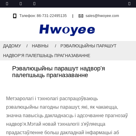
Тэлефон: 86-731-22495135
sales@hwoyee.com
ДАДОМУ
НАВІНЫ
РЭВАЛЮЦЫЙНЫ ПАРАШУТ
НАДВОР'Я ПАЛЕПШЫЦЬ ПРАГНАЗАВАННЕ
Рэвалюцыйны парашут надвор'я
палепшыць прагназаванне
Метэаролагі і тэхнолагі распрацоўваюць
рэвалюцыйны пагодны парашут, які, як чакаецца,
значна павысіць дакладнасць і адсочванне прагнозаў
надвор'я.Мэтай новай тэхналогіі з'яўляецца
прадастаўленне больш дакладнай інфармацыі аб