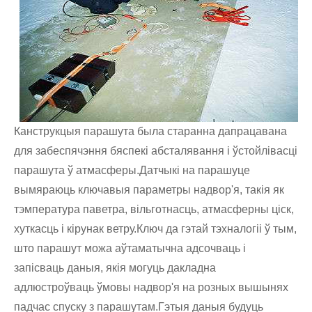
Канструкцыя парашута была старанна дапрацавана
для забеспячэння бяспекі абсталявання і ўстойлівасці
парашута ў атмасферы.Датчыкі на парашуце
вымяраюць ключавыя параметры надвор'я, такія як
тэмпература паветра, вільготнасць, атмасферны ціск,
хуткасць і кірунак ветру.Ключ да гэтай тэхналогіі ў тым,
што парашут можа аўтаматычна адсочваць і
запісваць даныя, якія могуць дакладна
адлюстроўваць ўмовы надвор'я на розных вышынях
падчас спуску з парашутам.Гэтыя даныя будуць