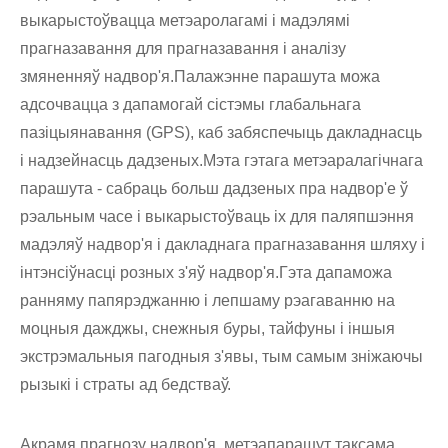
выкарыстоўвацца метэаролагамі і мадэлямі
прагназавання для прагназавання і аналізу
змяненняў надвор'я.Палажэнне парашута можа
адсочвацца з дапамогай сістэмы глабальнага
пазіцыянавання (GPS), каб забяспечыць дакладнасць
і надзейнасць дадзеных.Мэта гэтага метэаралагічнага
парашута - сабраць больш дадзеных пра надвор'е ў
рэальным часе і выкарыстоўваць іх для паляпшэння
мадэляў надвор'я і дакладнага прагназавання шляху і
інтэнсіўнасці розных з'яў надвор'я.Гэта дапаможа
ранняму папярэджанню і лепшаму рэагаванню на
моцныя дажджы, снежныя буры, тайфуны і іншыя
экстрэмальныя пагодныя з'явы, тым самым зніжаючы
рызыкі і страты ад бедстваў.
Акрамя прагнозу надвор'я, метэапарашут таксама