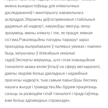
можна выкарыстоўваць для кліматычных
даследаванняў і маніторынгу навакольнага
асяроддзя.Збіраючы доўгатэрміновыя стабільныя
дадзеныя аб надвор'і, навукоўцы змогуць лепш
зразумець змены клімату і тое, як працуе зямная
сістэма.Рэвалюцыйны пагодны парашут зараз
праходзіць выпрабаванні ў палявых умовах і павінен
быць запушчаны ў бліжэйшыя некалькі
гадоў.Эксперты мяркуюць, што гэтая інавацыйная
тэхналогія акажа вялікі ўплыў на сферу метэаралогіі,
даючы людзям больш дакладныя і надзейныя
прагнозы надвор'я, тым самым павысіўшы бяспеку
нашага жыцця і грамадства.Мы будзем працягваць
сачыць за развіццём гэтай тэхналогіі і прадстаўляць
вам больш адпаведных справаздач.