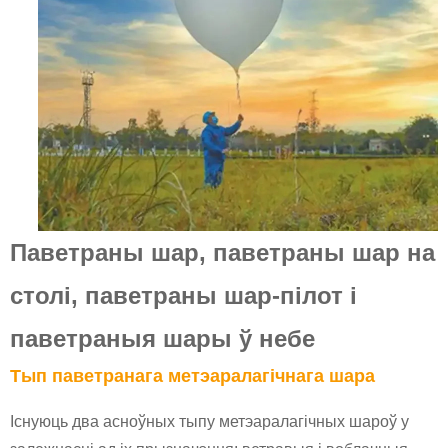
Паветраны шар, паветраны шар на
столі, паветраны шар-пілот і
паветраныя шары ў небе
Тып паветранага метэаралагічнага шара
Існуюць два асноўных тыпу метэаралагічных шароў у