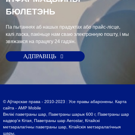
БЮЛЕТЭНЬ
Па пытаннях аб нашых прадуктах або прайс-лісце,
калі ласка, пакіньце нам сваю электронную пошту, і мы
звяжамся на працягу 24 гадзін.
АДПРАВІЦЬ
© Аўтарскае права - 2010-2023 : Усе правы абаронены.
Карта
сайта
-
AMP Mobile
Вялікі паветраны шар
,
Паветраны шарык 600 г
,
Паветраны шар
надвор'я Кітая
,
Паветраны шар Aerostar
,
Кітайскі
метэаралагічны паветраны шар
,
Кітайскія метэаралагічныя
шары
,