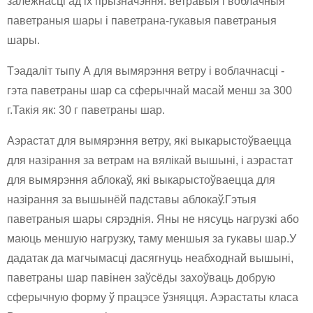
залежнасці ад іх прызначэння: ветравыя і воблачныя
паветраныя шары і паветрана-гукавыя паветраныя
шары.
Тэадаліт тыпу А для вымярэння ветру і воблачнасці -
гэта паветраны шар са сферычнай масай менш за 300
г.Такія як: 30 г паветраны шар.
Аэрастат для вымярэння ветру, які выкарыстоўваецца
для назірання за ветрам на вялікай вышыні, і аэрастат
для вымярэння аблокаў, які выкарыстоўваецца для
назірання за вышынёй падставы аблокаў.Гэтыя
паветраныя шары сярэднія. Яны не нясуць нагрузкі або
маюць меншую нагрузку, таму меншыя за гукавы шар.У
дадатак да магчымасці дасягнуць неабходнай вышыні,
паветраны шар павінен заўсёды захоўваць добрую
сферычную форму ў працэсе ўзняцця. Аэрастаты класа