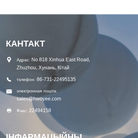
КАНТАКТ
No 818 Xinhua East Road,
Адрас:
Zhuzhou, Хунань, Кітай
86-731-22495135
тэлефон:
электронная пошта:
sales@hwoyee.com
22494158
Факс:
ІНФАРМАЦЫЙНЫ