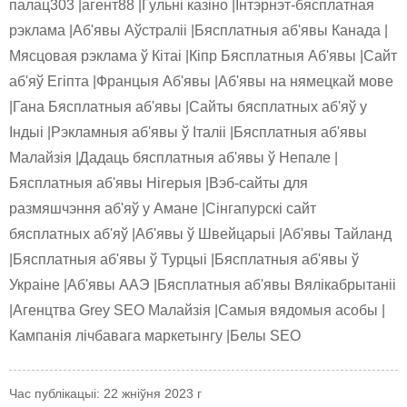
палац303 |агент88 |Гульні казіно |Інтэрнэт-бясплатная
рэклама |Аб'явы Аўстраліі |Бясплатныя аб'явы Канада |
Мясцовая рэклама ў Кітаі |Кіпр Бясплатныя Аб'явы |Сайт
аб'яў Егіпта |Францыя Аб'явы |Аб'явы на нямецкай мове
|Гана Бясплатныя аб'явы |Сайты бясплатных аб'яў у
Індыі |Рэкламныя аб'явы ў Італіі |Бясплатныя аб'явы
Малайзія |Дадаць бясплатныя аб'явы ў Непале |
Бясплатныя аб'явы Нігерыя |Вэб-сайты для
размяшчэння аб'яў у Амане |Сінгапурскі сайт
бясплатных аб'яў |Аб'явы ў Швейцарыі |Аб'явы Тайланд
|Бясплатныя аб'явы ў Турцыі |Бясплатныя аб'явы ў
Украіне |Аб'явы ААЭ |Бясплатныя аб'явы Вялікабрытаніі
|Агенцтва Grey SEO Малайзія |Самыя вядомыя асобы |
Кампанія лічбавага маркетынгу |Белы SEO
Час публікацыі: 22 жніўня 2023 г