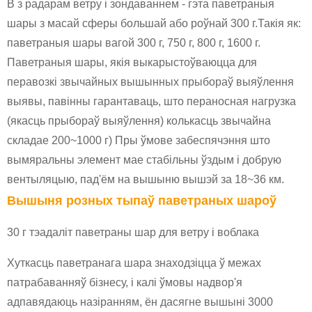
B з радарам ветру і зондаваннем - гэта паветраныя
шары з масай сферы большай або роўнай 300 г.Такія як:
паветраныя шары вагой 300 г, 750 г, 800 г, 1600 г.
Паветраныя шары, якія выкарыстоўваюцца для
перавозкі звычайных вышынных прыбораў выяўлення
выявы, павінны гарантаваць, што пераносная нагрузка
(якасць прыбораў выяўлення) колькасць звычайна
складае 200~1000 г) Пры ўмове забеспячэння што
вымяральны элемент мае стабільны ўздым і добрую
вентыляцыю, пад'ём на вышыню вышэй за 18~36 км.
Вышыня розных тыпаў паветраных шароў
30 г тэадаліт паветраны шар для ветру і воблака
Хуткасць паветранага шара знаходзіцца ў межах
патрабаванняў бізнесу, і калі ўмовы надвор'я
адпавядаюць назіранням, ён дасягне вышыні 3000