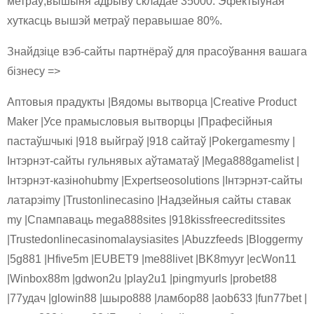
метраў;вышыня адрыву складае 35000. Эфектыўная
хуткасць вышэй метраў перавышае 80%.
Знайдзіце вэб-сайты партнёраў для прасоўвання вашага
бізнесу =>
Аптовыя прадукты |Вядомы вытворца |Creative Product
Maker |Усе прамысловыя вытворцы |Прафесійныя
пастаўшчыкі |918 выйграў |918 сайтаў |Pokergamesmy |
Інтэрнэт-сайты гульнявых аўтаматаў |Mega888gamelist |
Інтэрнэт-казіноhubmy |Expertseosolutions |Інтэрнэт-сайты
латарэіmy |Trustonlinecasino |Надзейныя сайты ставак
my |Спампаваць mega888sites |918kissfreecreditssites
|Trustedonlinecasinomalaysiasites |Abuzzfeeds |Bloggermy
|5g881 |Hfive5m |EUBET9 |me88livet |BK8myyr |ecWon11
|Winbox88m |gdwon2u |play2u1 |pingmyurls |probet88
|77удач |glowin88 |шыро888 |ламбор88 |aob633 |fun77bet |