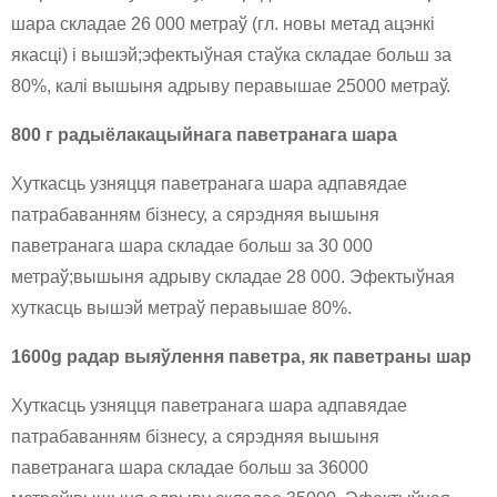
шара складае 26 000 метраў (гл. новы метад ацэнкі
якасці) і вышэй;эфектыўная стаўка складае больш за
80%, калі вышыня адрыву перавышае 25000 метраў.
800 г радыёлакацыйнага паветранага шара
Хуткасць узняцця паветранага шара адпавядае
патрабаванням бізнесу, а сярэдняя вышыня
паветранага шара складае больш за 30 000
метраў;вышыня адрыву складае 28 000. Эфектыўная
хуткасць вышэй метраў перавышае 80%.
1600g радар выяўлення паветра, як паветраны шар
Хуткасць узняцця паветранага шара адпавядае
патрабаванням бізнесу, а сярэдняя вышыня
паветранага шара складае больш за 36000