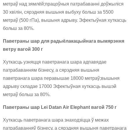
метраў над зямлёй;працоўныя патрабаванні доўжыліся
30 хвілін, сярэдняя вышыня выбуху больш за 5500
метраў (500 гПа), вышыня адрыву. Эфектыўная хуткасць
больш за 80%.
Паветраны шар для радыёлакацыйнага вымярэння
ветру вагой 300 г
Хуткасць узняцця паветранага шара адпавядае
патрабаванням бізнесу, а сярэдняя вышыня
паветранага шара перавышае 18000 метраў;вышыня
адрыву складае 17000 Эфектыўная хуткасць вышэй
метраў больш за 80%.
Паветраны шар Lei Datan Air Elephant вагой 750 г
Хуткасць паветранага шара знаходзіцца ў межах
патрабаванняў бізнесу, а сярэдняя вышыня паветранага